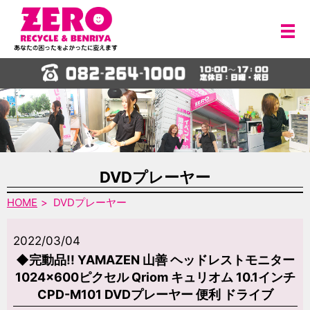
メ
DVDプレーヤー
HOME
DVDプレーヤー
2022/03/04
◆完動品!! YAMAZEN 山善 ヘッドレストモニター
1024×600ピクセル Qriom キュリオム 10.1インチ
CPD-M101 DVDプレーヤー 便利 ドライブ