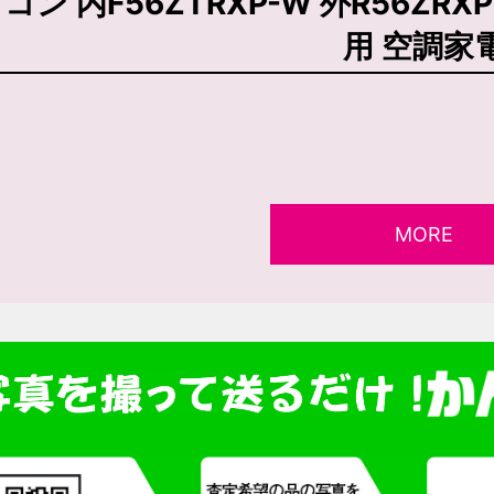
コン 内F56ZTRXP-W 外R56ZRX
用 空調家
MORE