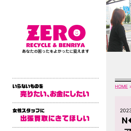
HOME
202
N