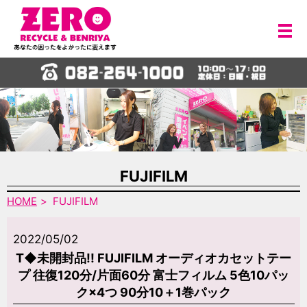
メ
FUJIFILM
HOME
FUJIFILM
2022/05/02
T◆未開封品!! FUJIFILM オーディオカセットテー
プ 往復120分/片面60分 富士フィルム 5色10パッ
ク×4つ 90分10＋1巻パック