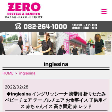
メ
inglesina
HOME
inglesina
2022/02/28
◆inglesina イングリッシーナ 携帯用 折りたたみ
ベビーチェア テーブルチェア お食事イス 子供用イ
ス 赤ちゃんイス 高さ固定 赤 レッド