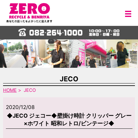
メ
JECO
HOME
JECO
2020/12/08
◆JECO ジェコー◆壁掛け時計 クリッパー グレー
×ホワイト 昭和レトロ/ビンテージ◆