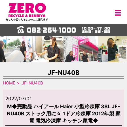
メ
JF-NU40B
HOME
JF-NU40B
2022/07/01
M◆完動品 ハイアール Haier 小型冷凍庫 38L JF-
NU40B ストック用に☆ 1ドア冷凍庫 2012年製 家
電 電気冷凍庫 キッチン家電◆