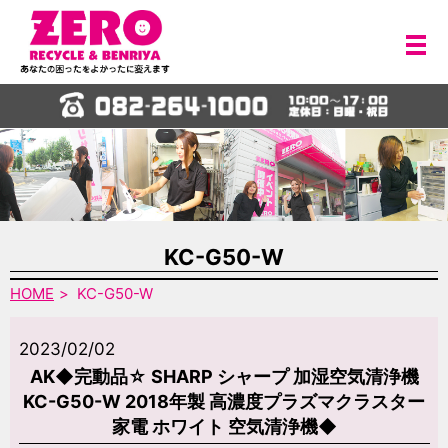
メ
KC-G50-W
HOME
KC-G50-W
2023/02/02
AK◆完動品☆ SHARP シャープ 加湿空気清浄機
KC-G50-W 2018年製 高濃度プラズマクラスター
家電 ホワイト 空気清浄機◆