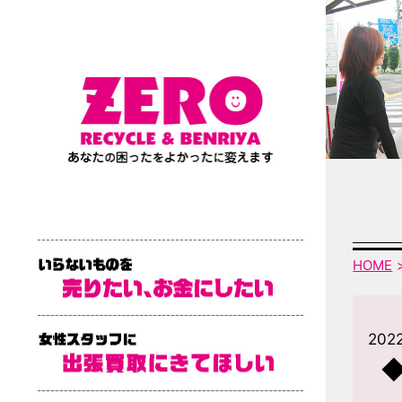
HOME
202
◆