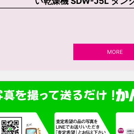
い乾燥機 SDW-J5L タン
MORE