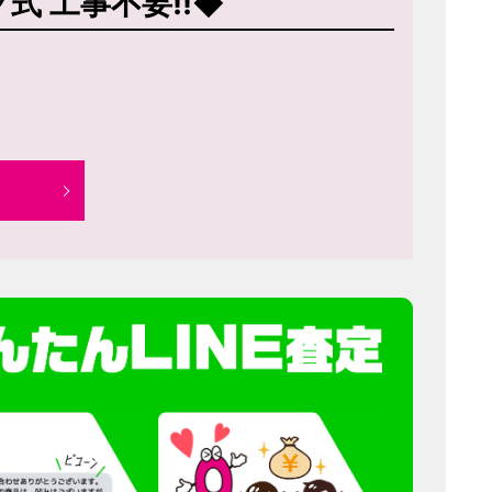
ク式 工事不要!!◆