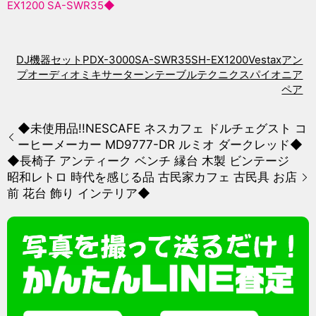
EX1200 SA-SWR35◆
DJ機器セット
PDX-3000
SA-SWR35
SH-EX1200
Vestax
アン
プ
オーディオミキサー
ターンテーブル
テクニクス
パイオニア
ペア
◆未使用品!!NESCAFE ネスカフェ ドルチェグスト コ
ーヒーメーカー MD9777-DR ルミオ ダークレッド◆
◆長椅子 アンティーク ベンチ 縁台 木製 ビンテージ
昭和レトロ 時代を感じる品 古民家カフェ 古民具 お店
前 花台 飾り インテリア◆