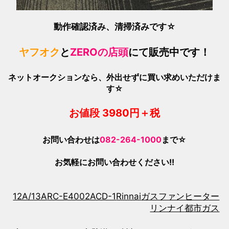
動作確認済み、清掃済みです☆
ヤフオク
と
ZEROの店頭
にて販売中です！
ネットオークションなら、外出せずに買い求めいただけま
す☆
お値段 398
0円＋税
お問い合わせは
082-264-1000
まで☆
お気軽にお問い合わせください!!
12A/13A
RC-E4002ACD-1
Rinnai
ガスファンヒーター
リンナイ
都市ガス