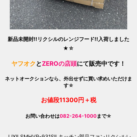
新品未開封!!リクシルのレンジフード!!
入荷しました
★☆
ヤフオク
と
ZEROの店頭
にて販売中です！
ネットオークションなら、外出せずに買い求めいただけま
す☆
お値段113
00
円＋税
お問い合わせは
082-264-1000
まで☆
LIXIL
SMHVR-931SIL
キッチン部品
ファン
リクシル
レ