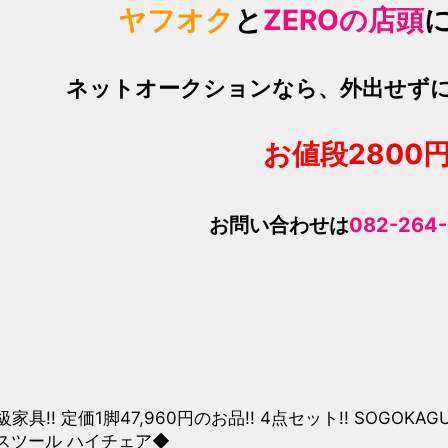
ヤフオク
と
ZEROの店頭
ネットオークションなら、外出せず
お値段28
00
お問い合わせは
082-264
家具!! 定価1脚47,960円のお品!! 4点セット!! SOGO
スツール ハイチェア◆