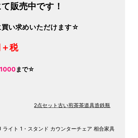
にて販売中です！
に買い求めいただけます☆
円＋税
-1000
まで☆
2点セット
古い
煎茶
茶道具
造
鉄瓶
KAGU ライト 1・スタンド カウンターチェア 相合家具