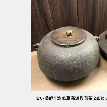
古い 釜師？造 鉄瓶 茶道具 煎茶 2点セッ