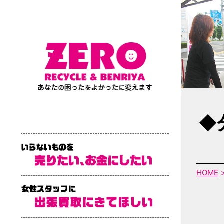
◆
HOME