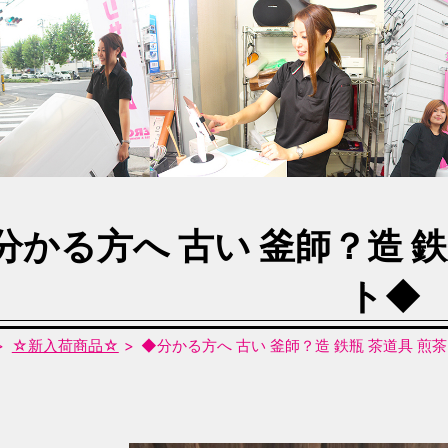
分かる方へ 古い 釜師？造 鉄
ト◆
☆新入荷商品☆
◆分かる方へ 古い 釜師？造 鉄瓶 茶道具 煎茶