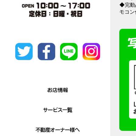
◆完動品
モコン付