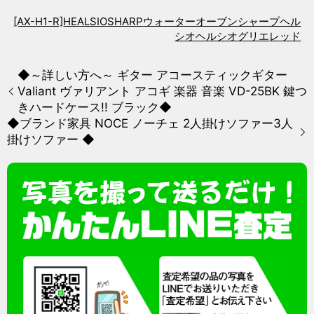
[AX-H1-R]
HEALSIO
SHARP
ウォーターオーブン
シャープ
ヘル
シオ
ヘルシオグリエ
レッド
◆～詳しい方へ～ ギター アコースティックギター
Valiant ヴァリアント アコギ 楽器 音楽 VD-25BK 鍵つ
きハードケース!! ブラック◆
◆ブランド家具 NOCE ノーチェ 2人掛けソファー3人
掛けソファー ◆