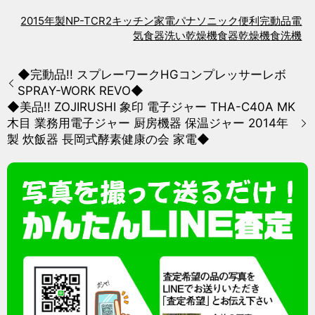
2015年製
NP-TCR2
キッチン家電
パナソニック
便利
完動品
電
気食器洗い乾燥機
食器乾燥機
食洗機
◆完動品!! スプレーワークHGコンプレッサーレボ
SPRAY-WORK REVO◆
◆美品!! ZOJIRUSHI 象印 電子ジャー THA-C40A MK
木目 業務用電子ジャー 厨房機器 保温ジャー 2014年
製 炊飯器 長岡式酵素健康の会 家電◆