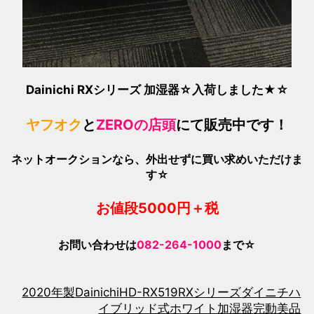
Dainichi RXシリーズ 加湿器☆
入荷しました★☆
ヤフオク
と
ZEROの店頭
にて販売中です！
ネットオークションなら、外出せずに買い求めいただけま
す☆
お値段50
00
円＋税
お問い合わせは
082-264-1000
まで☆
2020年製
Dainichi
HD-RX519
RXシリーズ
ダイニチ
ハ
イブリッド式
ホワイト
加湿器
完動美品