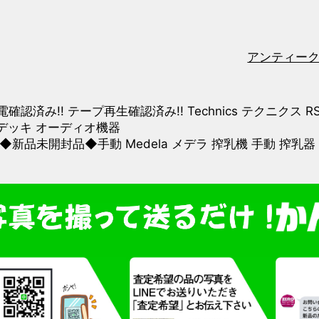
アンティー
電確認済み!! テープ再生確認済み!! Technics テクニクス
デッキ オーディオ機器
◆新品未開封品◆手動 Medela メデラ 搾乳機 手動 搾乳器