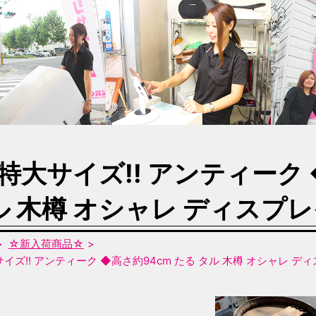
特大サイズ!! アンティーク 
ル 木樽 オシャレ ディスプレ
☆新入荷商品☆
イズ!! アンティーク ◆高さ約94cm たる タル 木樽 オシャレ デ