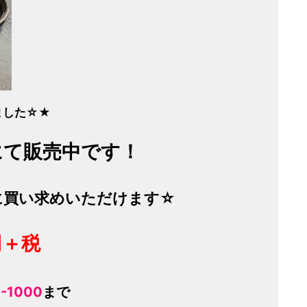
ました☆★
にて販売中です！
に買い求めいただけます☆
円＋税
-1000
まで