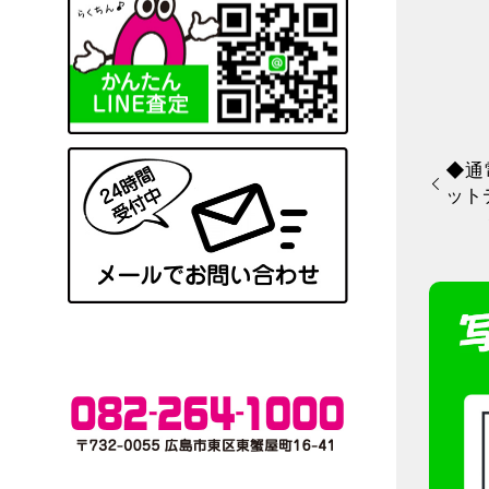
◆通
ット