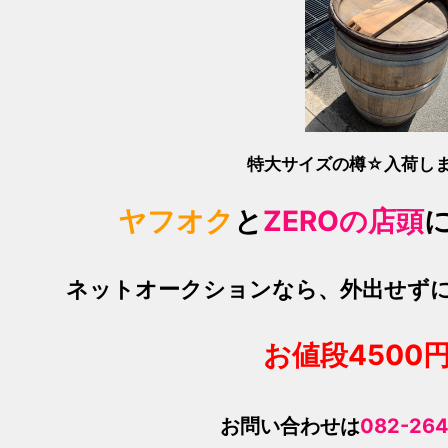
特大サイズの樽☆入荷し
ヤフオク
と
ZEROの店頭
ネットオークションなら、外出せず
お値段450
0
お問い合わせは
082-264