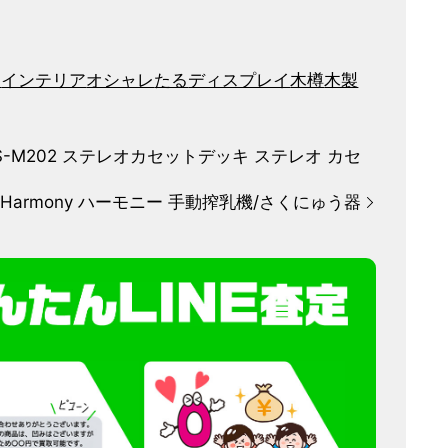
ク
インテリア
オシャレ
たる
ディスプレイ
木樽
木製
 RS-M202 ステレオカセットデッキ ステレオ カセ
 Harmony ハーモニー 手動搾乳機/さくにゅう器