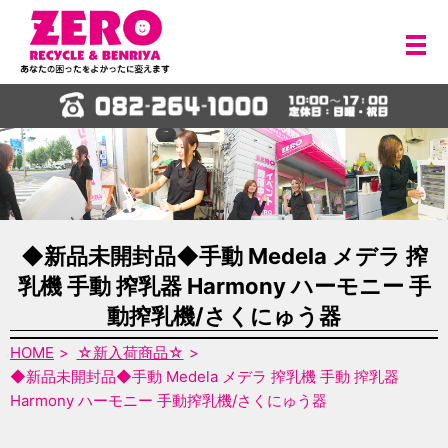
メ
◆新品未開封品◆手動 Medela メデラ 搾
乳機 手動 搾乳器 Harmony ハーモニー 手
動搾乳機/さくにゅう器
HOME
☆新入荷商品☆
◆新品未開封品◆手動 Medela メデラ 搾乳機 手動 搾乳器
Harmony ハーモニー 手動搾乳機/さくにゅう器