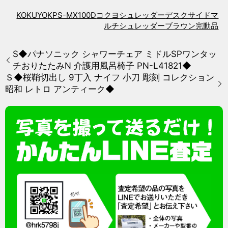
KOKUYO
KPS-MX100D
コクヨ
シュレッダー
デスクサイドマ
ルチシュレッダー
ブラウン
完動品
S◆パナソニック シャワーチェア ミドルSPワンタッ
チおりたたみN 介護用風呂椅子 PN-L41821◆
Ｓ◆桜鞘切出し 9丁入 ナイフ 小刀 彫刻 コレクション
昭和 レトロ アンティーク◆