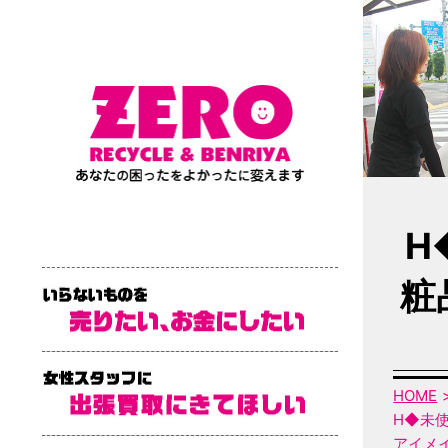
H
粧
HOME
H◆未使
アイメ