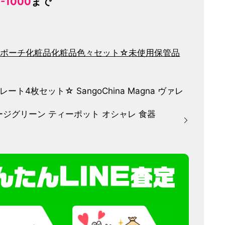
-1000
まで
 ポーチ
化粧品
化粧品色々セット☆
未使用保管品
プレート4枚セット☆ SangoChina Magna ヴァレ
セージグリーン ティーポット オシャレ 食器