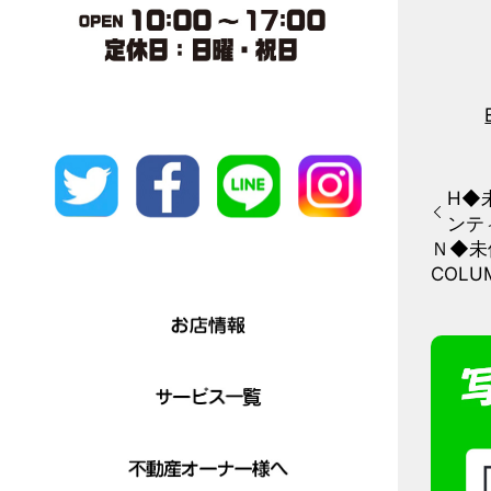
H◆未
ンテ
Ｎ◆未
COLU