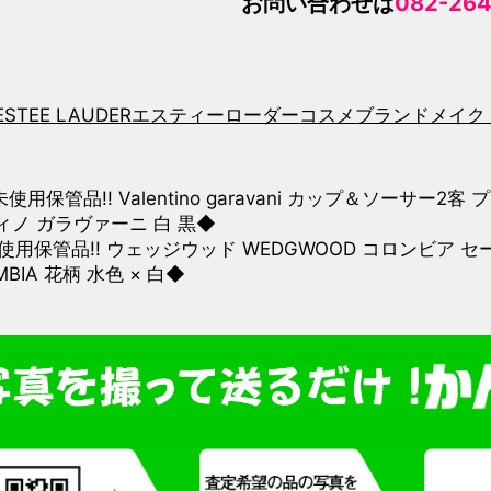
お問い合わせは
082-264
ESTEE LAUDER
エスティーローダー
コスメ
ブランド
メイク
使用保管品!! Valentino garavani カップ＆ソーサー2客 
ィノ ガラヴァーニ 白 黒◆
使用保管品!! ウェッジウッド WEDGWOOD コロンビア 
MBIA 花柄 水色 × 白◆