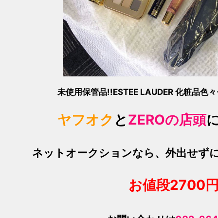
未使用保管品!!
ESTEE LAUDER 化粧品
ヤフオク
と
ZEROの店頭
ネットオークションなら、外出せず
お値段270
0