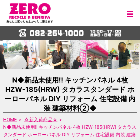
メ
N◆新品未使用!! キッチンパネル 4枚
HZW-185(HRW) タカラスタンダード ホ
ーローパネル DIY リフォーム 住宅設備 内
装 建築材料②◆
HOME
☆新入荷商品☆
N◆新品未使用!! キッチンパネル 4枚 HZW-185(HRW) タカラス
タンダード ホーローパネル DIY リフォーム 住宅設備 内装 建築