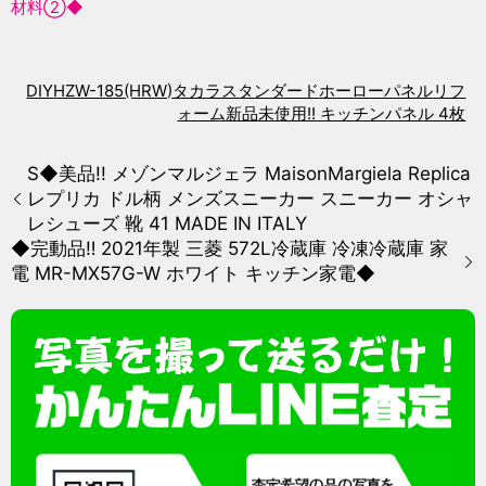
材料②◆
DIY
HZW-185(HRW)
タカラスタンダード
ホーローパネル
リフ
ォーム
新品未使用!! キッチンパネル 4枚
S◆美品!! メゾンマルジェラ MaisonMargiela Replica
レプリカ ドル柄 メンズスニーカー スニーカー オシャ
レシューズ 靴 41 MADE IN ITALY
◆完動品‼️ 2021年製 三菱 572L冷蔵庫 冷凍冷蔵庫 家
電 MR-MX57G-W ホワイト キッチン家電◆