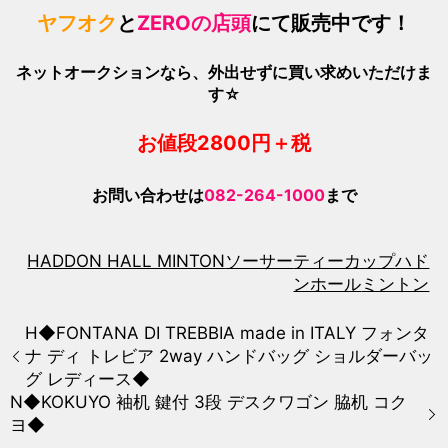
ヤフオク
と
ZEROの店頭
にて販売中です！
ネットオークションなら、外出せずに買い求めいただけま
す☆
お値段2800
円＋税
お問い合わせは
082-264-1000
まで
HADDON HALL MINTON
ソーサー
ティーカップ
ハド
ンホール
ミントン
H◆FONTANA DI TREBBIA made in ITALY フォンタ
ナ ディ トレビア 2way ハンドバッグ ショルダーバッ
グ レディース◆
N◆KOKUYO 袖机 鍵付 3段 デスクワゴン 脇机 コク
ヨ◆