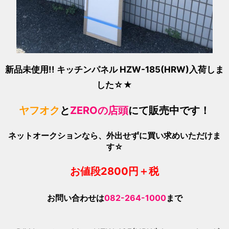
新品未使用!! キッチンパネル HZW-185(HRW)
入荷しま
した☆★
ヤフオク
と
ZEROの店頭
にて販売中です！
ネットオークションなら、外出せずに買い求めいただけま
す☆
お値段280
0
円＋税
お問い合わせは
082-264-1000
まで