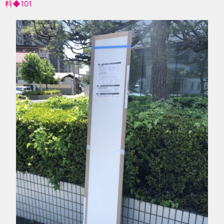
料◆101