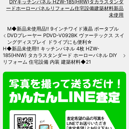
DIY
キッチンパネル HZW-185(HRW)
タカラスタンダ
ード
ホーローパネル
リフォーム
住宅設備
建築材料
新品
未使用
M◆新品未使用品!! 9インチワイド液晶 ポータブル
DVDプレーヤー PDVD-V092BK ヴァーテックス スイ
ングディスプレイ ドライブにも便利☆
H◆新品未使用!! キッチンパネル 4枚 HZW-
185(HNW) タカラスタンダード ホーローパネル DIY
リフォーム 住宅設備 内装 建築材料◆21