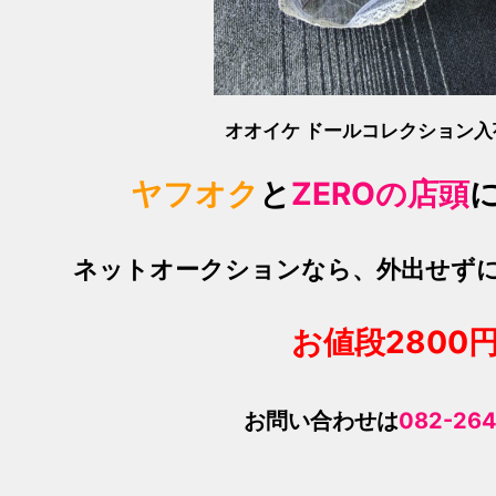
オオイケ ドールコレクション
ヤフオク
と
ZEROの店頭
ネットオークションなら、外出せず
お値段280
0
お問い合わせは
082-264