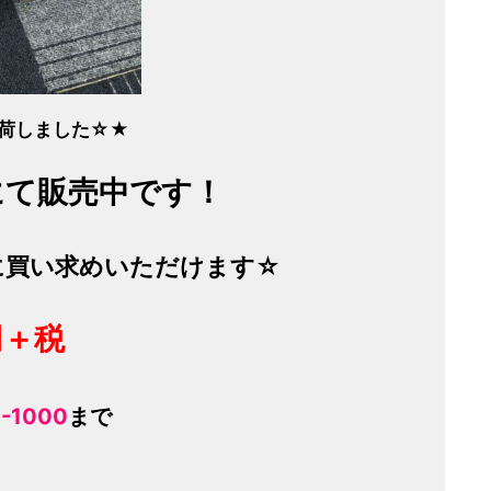
入荷しました☆★
にて販売中です！
に買い求めいただけます☆
円＋税
-1000
まで