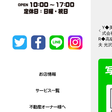
Y◆美
式会
R◆高
夫 光