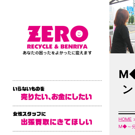
M
ン
HOME
M◆～分