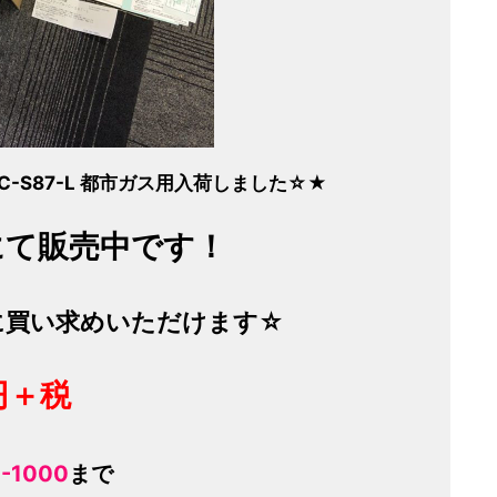
-S87-L 都市ガス用
入荷しました☆★
にて販売中です！
に買い求めいただけます☆
円＋税
-1000
まで