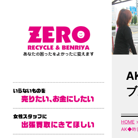
A
ブ
HOME
AK◆昨