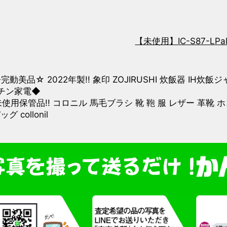
【未使用】
IC-S87-L
Pa
完動美品☆ 2022年製!! 象印 ZOJIRUSHI 炊飯器 IH炊飯ジ
チン家電◆
未使用保管品!! コロニル 馬毛ブラシ 靴 鞄 服 レザー 革靴
グ collonil