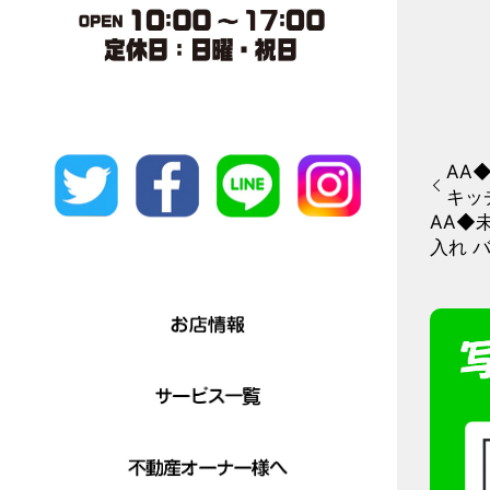
AA◆
キッ
AA◆
入れ バッ