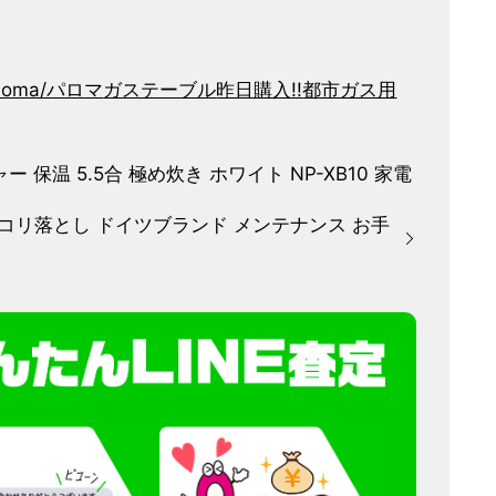
loma/パロマ
ガステーブル
昨日購入!!
都市ガス用
ャー 保温 5.5合 極め炊き ホワイト NP-XB10 家電
 ホコリ落とし ドイツブランド メンテナンス お手