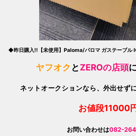
◆昨日購入!!【未使用】Paloma/パロマ ガステーブル IC
ヤフオク
と
ZEROの店頭
ネットオークションなら、外出せず
お値段1100
0
お問い合わせは
082-264