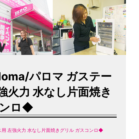
loma/パロマ ガステー
 左強火力 水なし片面焼き
コンロ◆
都市ガス用 左強火力 水なし片面焼きグリル ガスコンロ◆