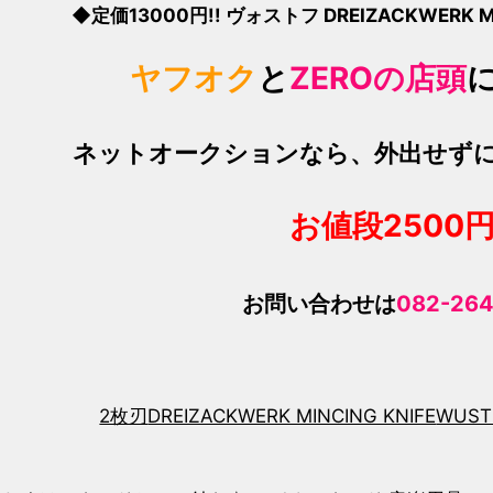
◆定価13000円!! ヴォストフ DREIZACKWERK MI
ヤフオク
と
ZEROの店頭
ネットオークションなら、外出せず
お値段250
0
お問い合わせは
082-264
2枚刃
DREIZACKWERK MINCING KNIFE
WUST