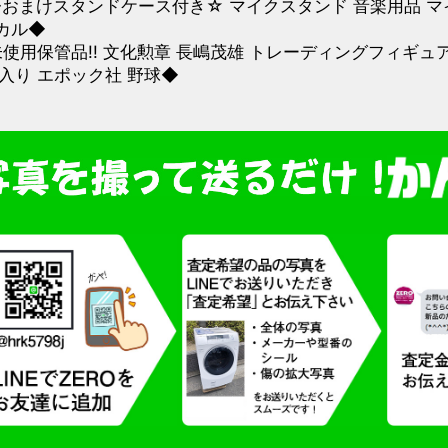
◆おまけスタンドケース付き☆ マイクスタンド 音楽用品 マイ
カル◆
未使用保管品!! 文化勲章 長嶋茂雄 トレーディングフィギュ
個入り エポック社 野球◆