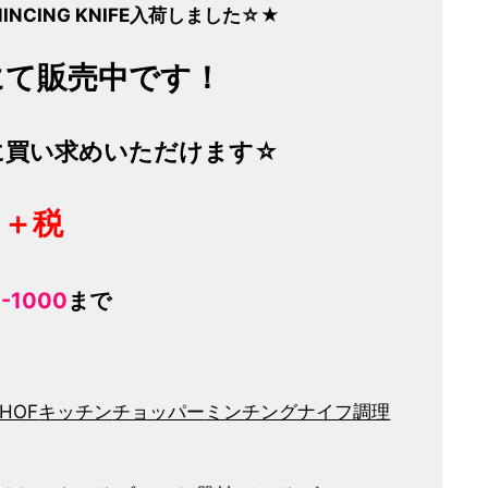
NCING KNIFE
入荷しました☆★
にて販売中です！
に買い求めいただけます☆
円＋税
-1000
まで
HOF
キッチン
チョッパー
ミンチングナイフ
調理