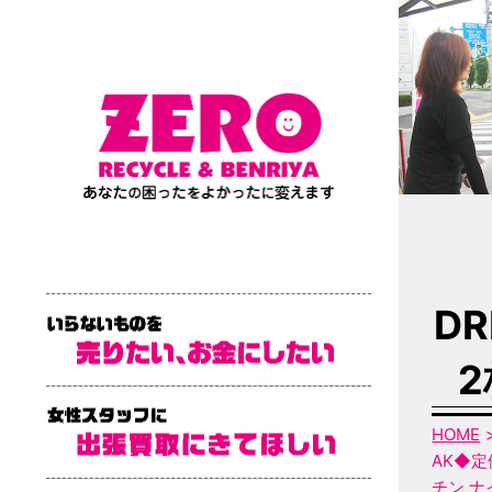
DR
2
HOME
AK◆定価
チン ナ