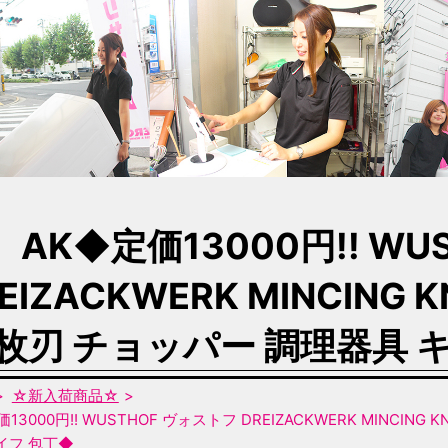
AK◆定価13000円!! W
EIZACKWERK MINCING
枚刃 チョッパー 調理器具 
☆新入荷商品☆
13000円!! WUSTHOF ヴォストフ DREIZACKWERK MINCI
イフ 包丁◆