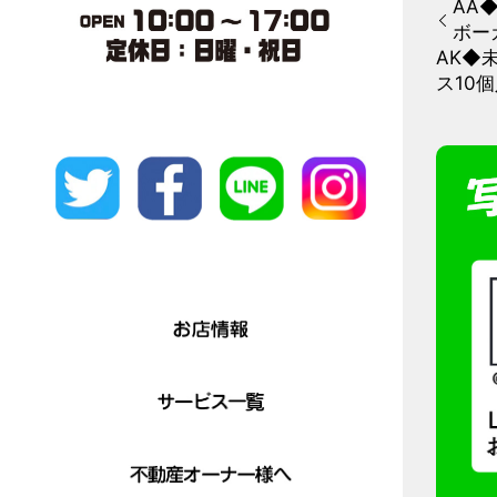
AA
ボー
AK◆
ス10