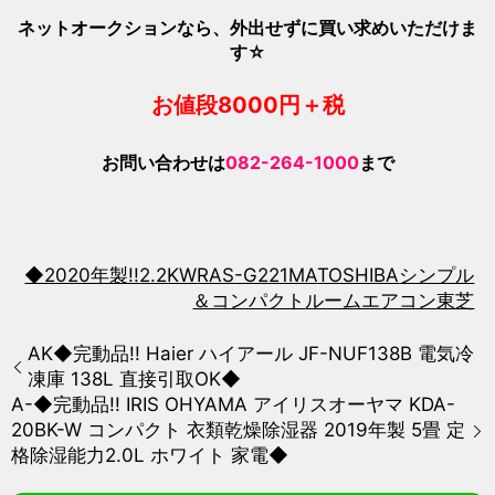
ネットオークションなら、外出せずに買い求めいただけま
す☆
お値段800
0
円＋税
お問い合わせは
082-264-1000
まで
◆2020年製!!
2.2KW
RAS-G221MA
TOSHIBA
シンプル
＆コンパクト
ルームエアコン
東芝
AK◆完動品!! Haier ハイアール JF-NUF138B 電気冷
凍庫 138L 直接引取OK◆
A-◆完動品!! IRIS OHYAMA アイリスオーヤマ KDA-
20BK-W コンパクト 衣類乾燥除湿器 2019年製 5畳 定
格除湿能力2.0L ホワイト 家電◆