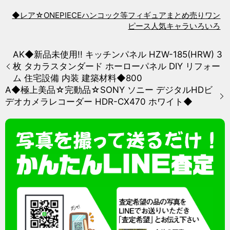
◆レア☆
ONEPIECE
ハンコック等
フィギュア
まとめ売り
ワン
ピース
人気キャラいろいろ
AK◆新品未使用!! キッチンパネル HZW-185(HRW) 3
枚 タカラスタンダード ホーローパネル DIY リフォー
ム 住宅設備 内装 建築材料◆800
A◆極上美品☆完動品☆SONY ソニー デジタルHDビ
デオカメラレコーダー HDR-CX470 ホワイト◆