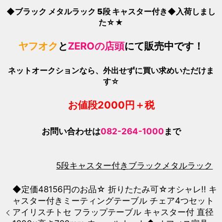
◆ブラック メタルラック 5段 キャスター付き◆入荷しまし
た☆★
ヤフオク
と
ZEROの店頭
にて販売中です！
ネットオークションなら、外出せずに買い求めいただけま
す☆
お値段200
0
円＋税
お問い合わせは
082-264-1000
まで
5段
キャスター付き
ブラック
メタルラック
◆定価48156円のお品☆ 折りたたみ可☆オシャレ!! キ
ャスター付きミーティングテーブル チェア4つセット
アイリスチトセ フラップテーブル キャスター付 直径