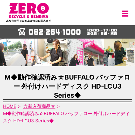
メ
M◆動作確認済み☆BUFFALO バッファロ
ー 外付けハードディスク HD-LCU3
Series◆
HOME
☆新入荷商品☆
M◆動作確認済み☆BUFFALO バッファロー 外付けハードディ
スク HD-LCU3 Series◆