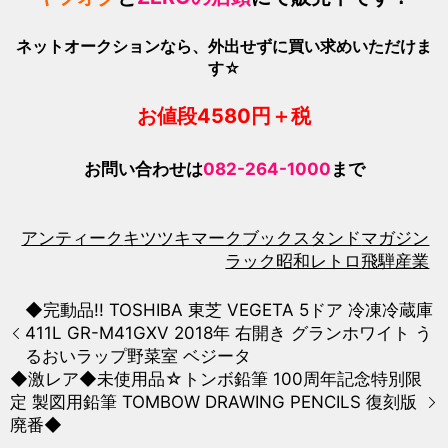
ネットオークションなら、外出せずに買い求めいただけま
す☆
お値段4580
円＋税
お問い合わせは
082-264-1000
まで
アンティーク
キツツキマーク
ブックスタンド
マガジン
ラック
昭和レトロ
飛騨産業
◆完動品!! TOSHIBA 東芝 VEGETA 5ドア 冷凍冷蔵庫
411L GR-M41GXV 2018年 右開き グランホワイト う
るおいラップ野菜室 ベジータ
◆激レア◆未使用品☆トンボ鉛筆 100周年記念特別限
定 製図用鉛筆 TOMBOW DRAWING PENCILS 復刻版
廃番◆