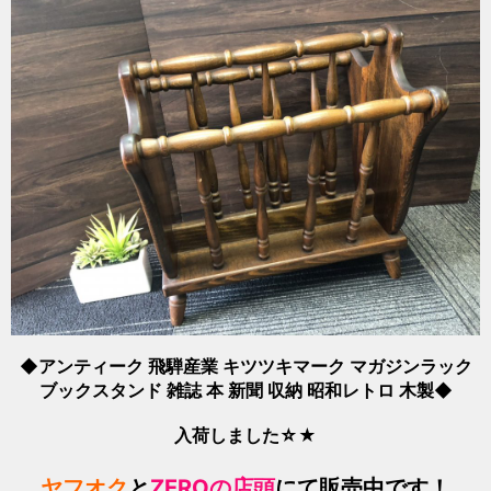
◆アンティーク 飛騨産業 キツツキマーク マガジンラック
ブックスタンド 雑誌 本 新聞 収納 昭和レトロ 木製◆
入荷しました☆★
ヤフオク
と
ZEROの店頭
にて販売中です！