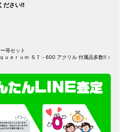
ださい!!
カー等セット
ｑｕａｒｕｍ ＳＴ－600 アクリル 付属品多数!!