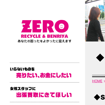
◆
HOME
◆S