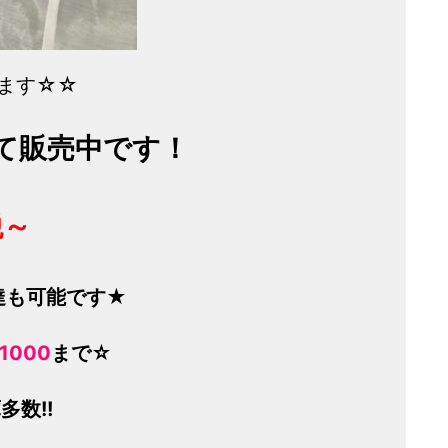
ます☆☆
て販売中です！
税～
達も可能です★
-1000
まで☆
数!!