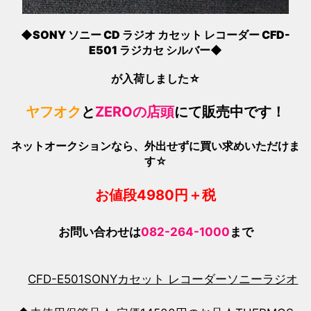
◆SONY ソニー CD ラジオ カセット レコーダー CFD-
E501 ラジカセ シルバー◆
が入荷しました☆
ヤフオク
と
ZEROの店頭
にて販売中です！
ネットオークションなら、外出せずに買い求めいただけま
す☆
お値段4980
円＋税
お問い合わせは
082-264-1000
まで
CFD-E501
SONY
カセット レコーダー
ソニー
ラジオ