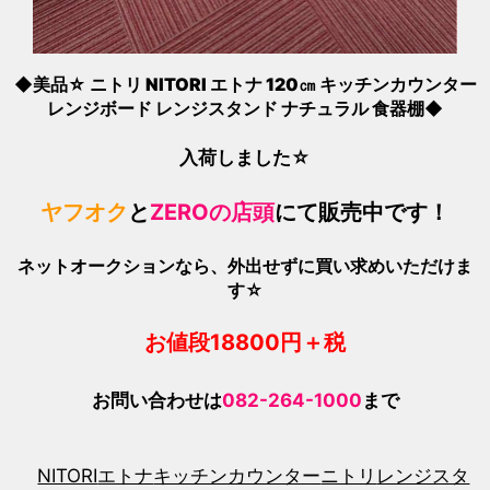
◆美品☆ ニトリ NITORI エトナ 120㎝ キッチンカウンター
レンジボード レンジスタンド ナチュラル 食器棚◆
入荷しました☆
ヤフオク
と
ZEROの店頭
にて販売中です！
ネットオークションなら、外出せずに買い求めいただけま
す☆
お値段18800
円＋税
お問い合わせは
082-264-1000
まで
NITORI
エトナ
キッチンカウンター
ニトリ
レンジスタ