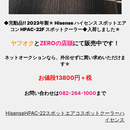
◆完動品!! 2023年製☆ Hisense ハイセンス スポットエア
コン HPAC-22F スポットクーラー◆入荷しました☆
ヤフオク
と
ZEROの店頭
にて販売中です！
ネットオークションなら、外出せずに買い求めいただけま
す☆
お値段13800
円＋税
お問い合わせは
082-264-1000
まで
Hisense
HPAC-22
スポットエアコ
スポットクーラー
ハ
イセンス