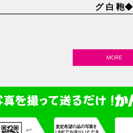
グ 白 鞄
MORE