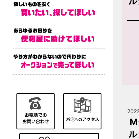
ル
202
M
ル