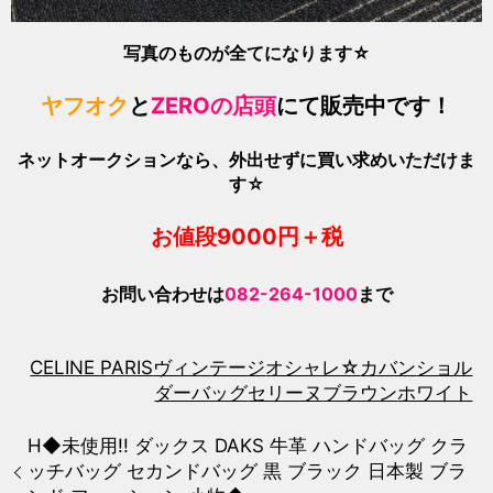
写真のものが全てになります☆
ヤフオク
と
ZEROの店頭
にて販売中です！
ネットオークションなら、外出せずに買い求めいただけま
す☆
お値段9000
円＋税
お問い合わせは
082-264-1000
まで
CELINE PARIS
ヴィンテージ
オシャレ☆
カバン
ショル
ダーバッグ
セリーヌ
ブラウン
ホワイト
H◆未使用!! ダックス DAKS 牛革 ハンドバッグ クラ
ッチバッグ セカンドバッグ 黒 ブラック 日本製 ブラ