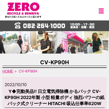
メ
CV-KP90H
HOME
CV-KP90H
2022/10/10
Y◆完動美品!! 日立電気掃除機 かるパック CV-
KP90H 2022年製 小型 軽量ボディ 強烈パワーの紙
パック式クリーナー HITACHI 吸込仕事率620W