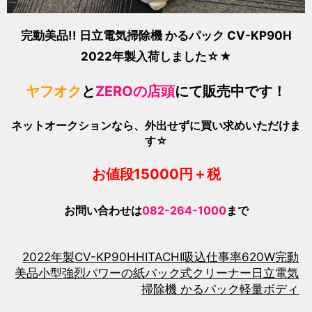
完動美品!! 日立電気掃除機 かるパック CV-KP90H
2022年製
入荷しました☆★
ヤフオク
と
ZEROの店頭
にて販売中です！
ネットオークションなら、外出せずに買い求めいただけま
す☆
お値段1500
0
円＋税
お問い合わせは
082-264-1000
まで
2022年製
CV-KP90H
HITACHI
吸込仕事率620W
完動
美品
小型
強烈パワーの紙パック式クリーナー
日立電気
掃除機 かるパック
軽量ボディ