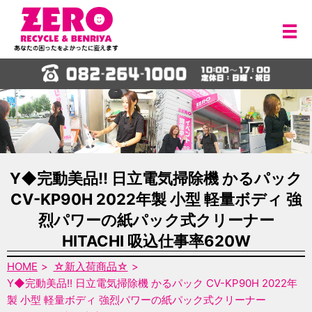
メ
Y◆完動美品!! 日立電気掃除機 かるパック
CV-KP90H 2022年製 小型 軽量ボディ 強
烈パワーの紙パック式クリーナー
HITACHI 吸込仕事率620W
HOME
☆新入荷商品☆
Y◆完動美品!! 日立電気掃除機 かるパック CV-KP90H 2022年
製 小型 軽量ボディ 強烈パワーの紙パック式クリーナー