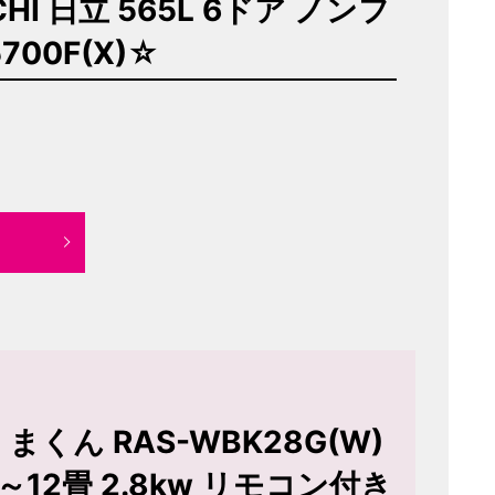
I 日立 565L 6ドア ノンフ
00F(X)☆
まくん RAS-WBK28G(W)
8～12畳 2.8kw リモコン付き