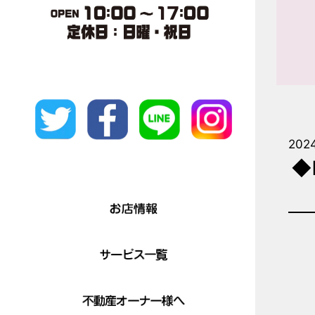
202
◆