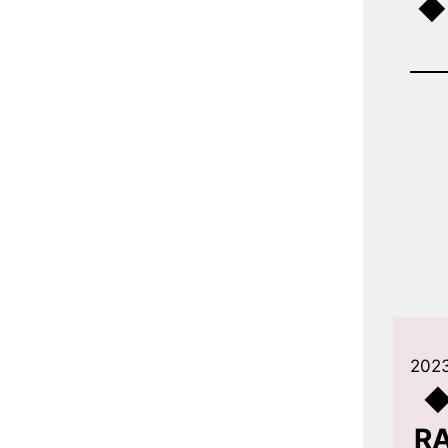
◆
2023
◆
R