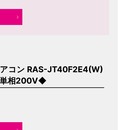
コン RAS-JT40F2E4(W)
 単相200V◆