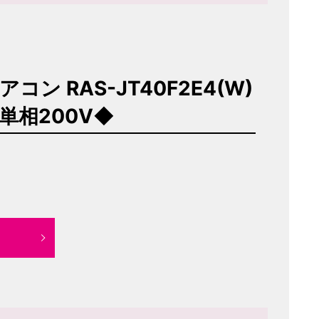
コン RAS-JT40F2E4(W)
 単相200V◆