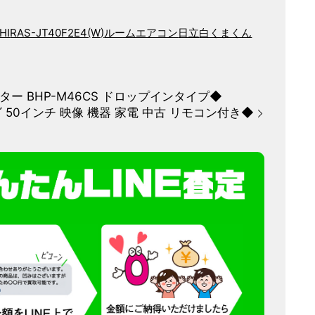
HI
RAS-JT40F2E4(W)
ルームエアコン
日立
白くまくん
ター BHP-M46CS ドロップインタイプ◆
 テレビ 50インチ 映像 機器 家電 中古 リモコン付き◆