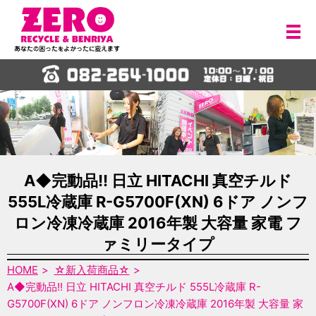
メ
A◆完動品!! 日立 HITACHI 真空チルド
555L冷蔵庫 R-G5700F(XN) 6ドア ノンフ
ロン冷凍冷蔵庫 2016年製 大容量 家電 フ
ァミリータイプ
HOME
☆新入荷商品☆
A◆完動品!! 日立 HITACHI 真空チルド 555L冷蔵庫 R-
G5700F(XN) 6ドア ノンフロン冷凍冷蔵庫 2016年製 大容量 家