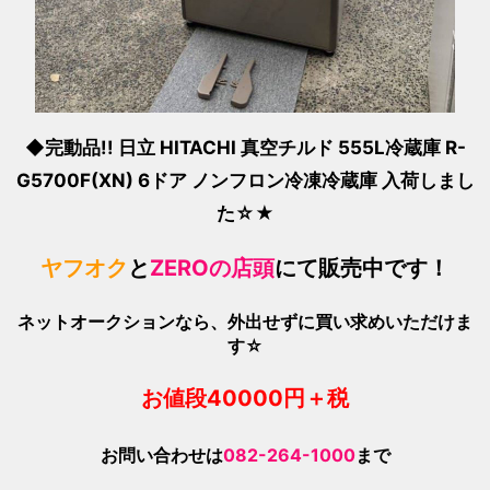
◆完動品!! 日立 HITACHI 真空チルド 555L冷蔵庫 R-
G5700F(XN) 6ドア ノンフロン冷凍冷蔵庫 入荷しまし
た☆★
ヤフオク
と
ZEROの店頭
にて販売中です！
ネットオークションなら、外出せずに買い求めいただけま
す☆
お値段4000
0
円＋税
お問い合わせは
082-264-1000
まで