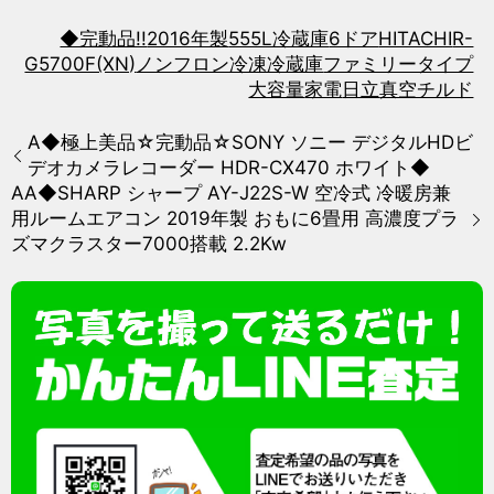
◆完動品!!
2016年製
555L冷蔵庫
6ドア
HITACHI
R-
G5700F(XN)
ノンフロン冷凍冷蔵庫
ファミリータイプ
大容量
家電
日立
真空チルド
A◆極上美品☆完動品☆SONY ソニー デジタルHDビ
デオカメラレコーダー HDR-CX470 ホワイト◆
AA◆SHARP シャープ AY-J22S-W 空冷式 冷暖房兼
用ルームエアコン 2019年製 おもに6畳用 高濃度プラ
ズマクラスター7000搭載 2.2Kw