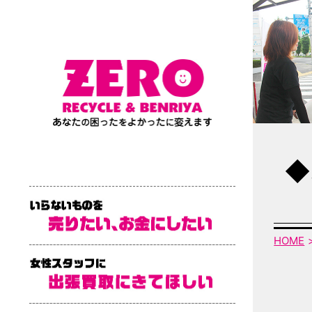
◆
HOME