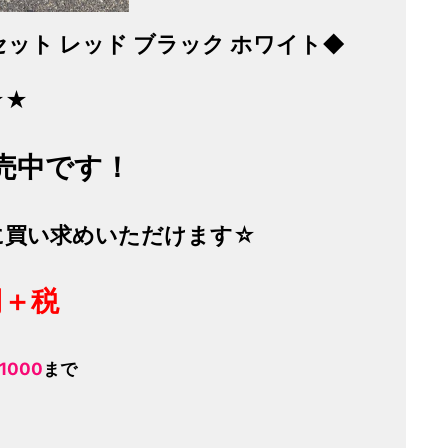
ット レッド ブラック ホワイト◆
☆★
売中です！
に買い求めいただけます☆
円＋税
-1000
まで